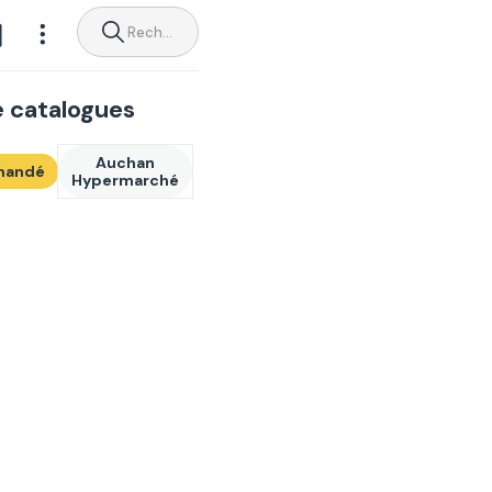
e catalogues
Auchan
mandé
Hypermarché