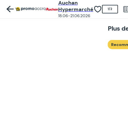
Auchan
Hypermarché
1
/
2
18.06-21.06.2026
Plus d
Recom