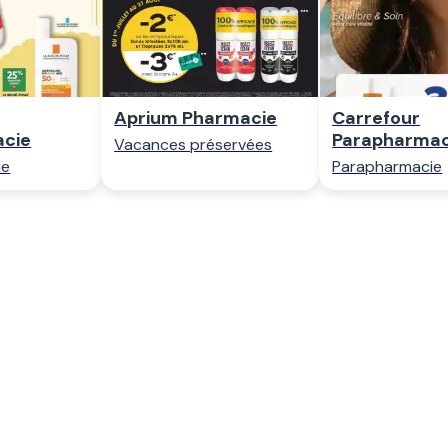
Aprium Pharmacie
Carrefour
acie
Parapharmac
Vacances préservées
ie
Parapharmacie