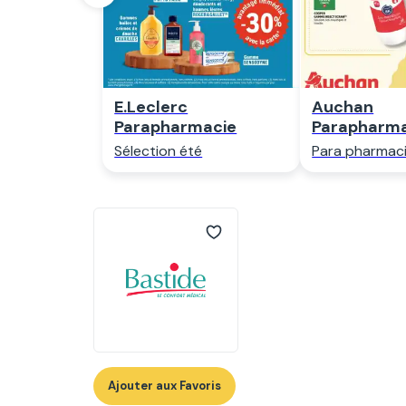
E.Leclerc
Auchan
Parapharmacie
Parapharm
Sélection été
Para pharmac
Ajouter aux Favoris