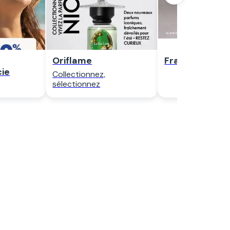
Oriflame
Fragonard Pa
ie
Collectionnez,
sélectionnez