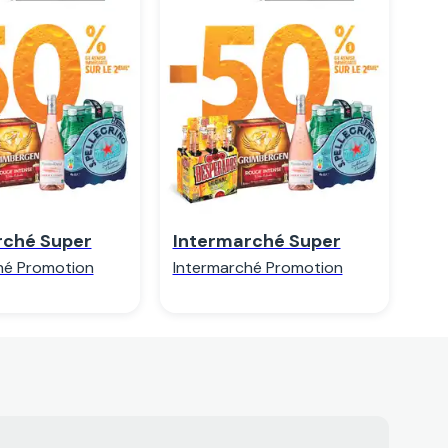
egarder
Regarder
rché Super
Intermarché Super
hé Promotion
Intermarché Promotion