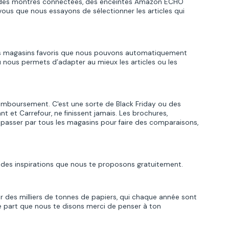
mme des montres connectées, des enceintes Amazon ECHO
vous que nous essayons de sélectionner les articles qui
 tes magasins favoris que nous pouvons automatiquement
 nous permets d’adapter au mieux les articles ou les
emboursement. C'est une sorte de Black Friday ou des
t et Carrefour, ne finissent jamais. Les brochures,
de passer par tous les magasins pour faire des comparaisons,
t des inspirations que nous te proposons gratuitement.
ser des milliers de tonnes de papiers, qui chaque année sont
re part que nous te disons merci de penser à ton