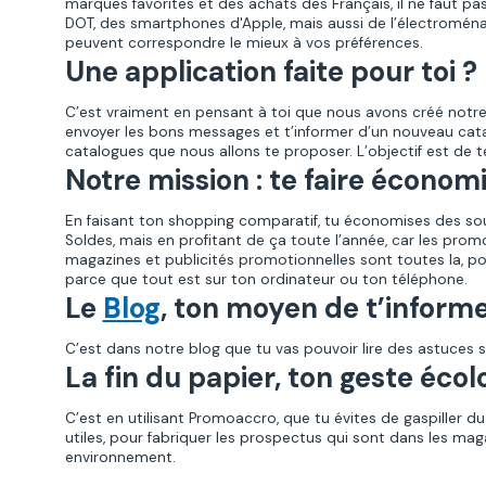
marques favorites et des achats des Français, il ne faut
DOT, des smartphones d'Apple, mais aussi de l’électroména
peuvent correspondre le mieux à vos préférences.
Une application faite pour toi ?
C’est vraiment en pensant à toi que nous avons créé notr
envoyer les bons messages et t’informer d’un nouveau cata
catalogues que nous allons te proposer. L’objectif est de te s
Notre mission : te faire économi
En faisant ton shopping comparatif, tu économises des so
Soldes, mais en profitant de ça toute l’année, car les prom
magazines et publicités promotionnelles sont toutes la, pou
parce que tout est sur ton ordinateur ou ton téléphone.
Le
Blog
, ton moyen de t’inform
C’est dans notre blog que tu vas pouvoir lire des astuces 
La fin du papier, ton geste éco
C’est en utilisant Promoaccro, que tu évites de gaspiller d
utiles, pour fabriquer les prospectus qui sont dans les mag
environnement.