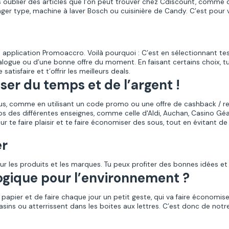
 pas oublier des articles que l’on peut trouver chez Cdiscount, co
ger type, machine à laver Bosch ou cuisinière de Candy.
C’est pour 
e application Promoaccro. Voilà pourquoi : C’est en sélectionnant
logue ou d’une bonne offre du moment. En faisant certains choix, tu
atisfaire et t’offrir les meilleurs deals.
ser du temps et de l’argent !
us, comme en utilisant un code promo ou une offre de cashback / r
os des différentes enseignes, comme celle d'Aldi, Auchan, Casino Géan
r te faire plaisir et te faire économiser des sous, tout en évitant 
er
sur les produits et les marques. Tu peux profiter des bonnes idées e
logique pour l’environnement ?
u papier et de faire chaque jour un petit geste, qui va faire économi
asins ou atterrissent dans les boites aux lettres. C’est donc de not