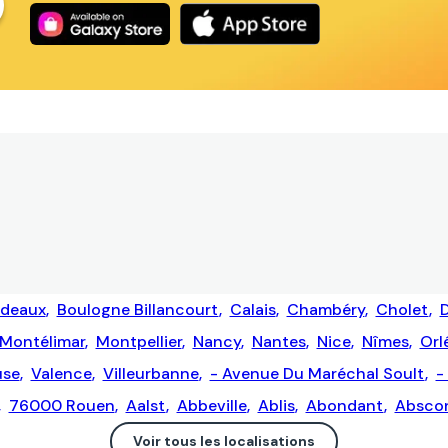
rdeaux
,
Boulogne Billancourt
,
Calais
,
Chambéry
,
Cholet
,
D
Montélimar
,
Montpellier
,
Nancy
,
Nantes
,
Nice
,
Nîmes
,
Orl
use
,
Valence
,
Villeurbanne
,
- Avenue Du Maréchal Soult
,
-
,
76000 Rouen
,
Aalst
,
Abbeville
,
Ablis
,
Abondant
,
Absco
Voir tous les localisations