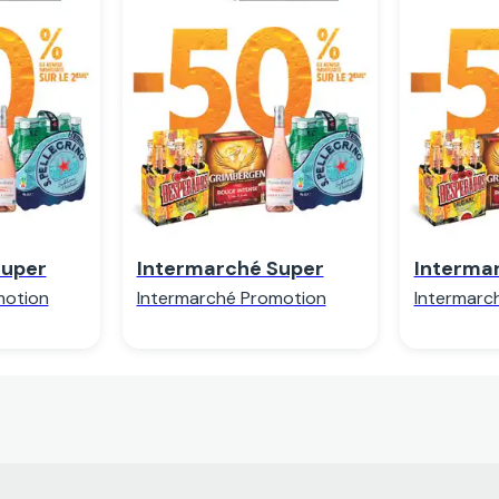
r
Regarder
R
Super
Intermarché Super
Interma
motion
Intermarché Promotion
Intermarc