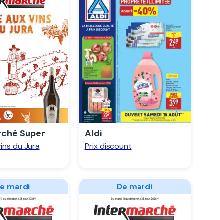
egarder
Regarder
rché Super
Aldi
vins du Jura
Prix discount