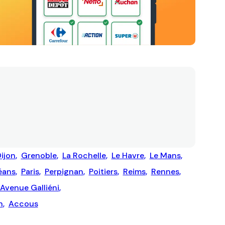
ijon
,
Grenoble
,
La Rochelle
,
Le Havre
,
Le Mans
,
éans
,
Paris
,
Perpignan
,
Poitiers
,
Reims
,
Rennes
,
 Avenue Galliéni
,
n
,
Accous