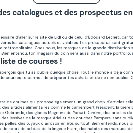
es catalogues et des prospectus en 
ssaire d’aller sur le site de Lidl ou de celui d'Edouard Leclerc, car t
uveras les catalogues actuels et valables. Les prospectus sont gratuit
e métropolitaine.
Chez nous, les marques de la grande distribution s
 Bien entendu, ton magasin du coin sera aussi dans notre portfolio, 
liste de courses !
’aperçois que tu as oublié quelque chose. Tout le monde a déjà connu
i de courses te permet de préparer tes achats et de ne rien oublier. C
te de courses qui propose également un grand choix d’articles séle
, des articles alimentaires comme le camembert Président, la bière b
 de Guérande, des glaces Magnum, du Yaourt Danone, des articles 
 des lessives de la marque Ariel et des couches Pampers, sans oublier l
 pelles, des tuyaux d’arrosoir en été, surtout. Bien entendu, nous 
s de sport de adidas, de la lingerie Etam, des habits des marques 