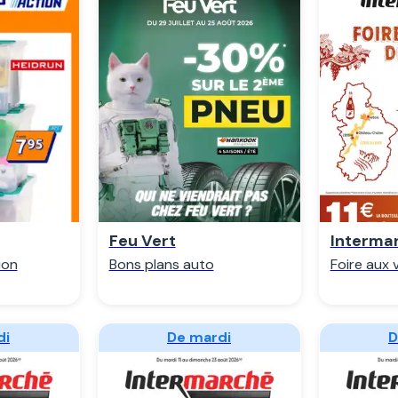
r
Regarder
R
Feu Vert
Interma
ion
Bons plans auto
Foire aux 