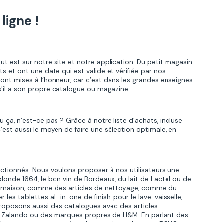
ligne !
out est sur notre site et notre application. Du petit magasin
s et ont une date qui est valide et vérifiée par nos
ont mises à l’honneur, car c’est dans les grandes enseignes
s'il a son propre catalogue ou magazine.
 ça, n’est-ce pas ? Grâce à notre liste d’achats, incluse
’est aussi le moyen de faire une sélection optimale, en
ctionnés. Nous voulons proposer à nos utilisateurs une
londe 1664, le bon vin de Bordeaux, du lait de Lactel ou de
de maison, comme des articles de nettoyage, comme du
es tablettes all-in-one de finish, pour le lave-vaisselle,
proposons aussi des catalogues avec des articles
de Zalando ou des marques propres de H&M. En parlant des