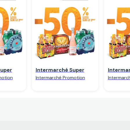
r
Regarder
R
Super
Intermarché Super
Interma
motion
Intermarché Promotion
Intermarc