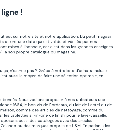
ligne !
out est sur notre site et notre application. Du petit magasin
s et ont une date qui est valide et vérifiée par nos
ont mises à l’honneur, car c’est dans les grandes enseignes
s'il a son propre catalogue ou magazine.
 ça, n’est-ce pas ? Grâce à notre liste d’achats, incluse
’est aussi le moyen de faire une sélection optimale, en
ctionnés. Nous voulons proposer à nos utilisateurs une
londe 1664, le bon vin de Bordeaux, du lait de Lactel ou de
de maison, comme des articles de nettoyage, comme du
es tablettes all-in-one de finish, pour le lave-vaisselle,
proposons aussi des catalogues avec des articles
de Zalando ou des marques propres de H&M. En parlant des