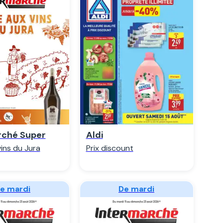
egarder
Regarder
rché Super
Aldi
vins du Jura
Prix discount