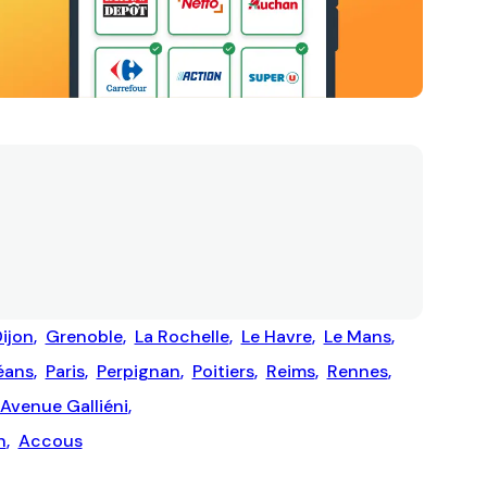
ijon
,
Grenoble
,
La Rochelle
,
Le Havre
,
Le Mans
,
éans
,
Paris
,
Perpignan
,
Poitiers
,
Reims
,
Rennes
,
 Avenue Galliéni
,
n
,
Accous