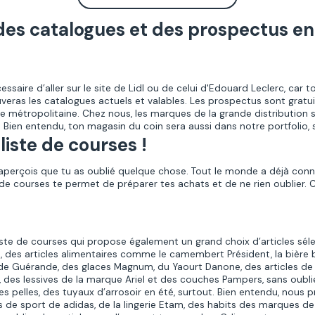
es catalogues et des prospectus en 
ssaire d’aller sur le site de Lidl ou de celui d'Edouard Leclerc, car t
uveras les catalogues actuels et valables. Les prospectus sont gratuit
e métropolitaine.
Chez nous, les marques de la grande distribution s
 Bien entendu, ton magasin du coin sera aussi dans notre portfolio, 
liste de courses !
’aperçois que tu as oublié quelque chose. Tout le monde a déjà connu
i de courses te permet de préparer tes achats et de ne rien oublier. C
te de courses qui propose également un grand choix d’articles séle
, des articles alimentaires comme le camembert Président, la bière b
 de Guérande, des glaces Magnum, du Yaourt Danone, des articles 
 des lessives de la marque Ariel et des couches Pampers, sans oublier l
 pelles, des tuyaux d’arrosoir en été, surtout. Bien entendu, nous 
s de sport de adidas, de la lingerie Etam, des habits des marques 