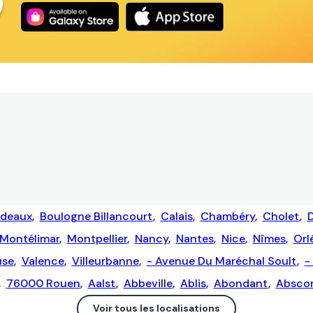
rdeaux
,
Boulogne Billancourt
,
Calais
,
Chambéry
,
Cholet
,
D
Montélimar
,
Montpellier
,
Nancy
,
Nantes
,
Nice
,
Nîmes
,
Orl
use
,
Valence
,
Villeurbanne
,
- Avenue Du Maréchal Soult
,
-
,
76000 Rouen
,
Aalst
,
Abbeville
,
Ablis
,
Abondant
,
Absco
Voir tous les localisations