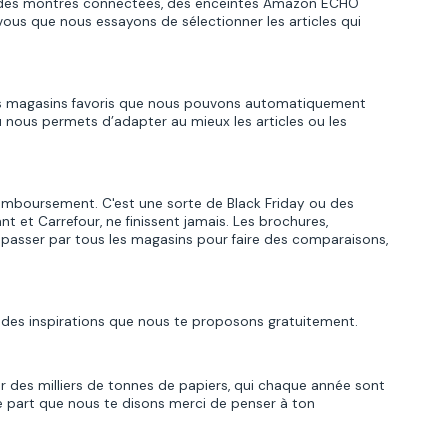
mme des montres connectées, des enceintes Amazon ECHO
vous que nous essayons de sélectionner les articles qui
 tes magasins favoris que nous pouvons automatiquement
 nous permets d’adapter au mieux les articles ou les
emboursement. C'est une sorte de Black Friday ou des
t et Carrefour, ne finissent jamais. Les brochures,
de passer par tous les magasins pour faire des comparaisons,
t des inspirations que nous te proposons gratuitement.
ser des milliers de tonnes de papiers, qui chaque année sont
re part que nous te disons merci de penser à ton