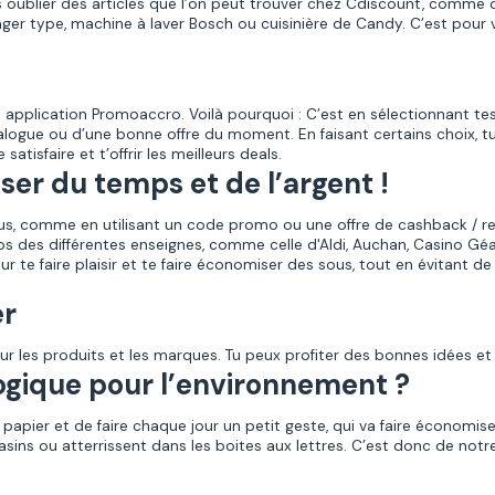
 pas oublier des articles que l’on peut trouver chez Cdiscount, co
ger type, machine à laver Bosch ou cuisinière de Candy.
C’est pour 
e application Promoaccro. Voilà pourquoi : C’est en sélectionnant
logue ou d’une bonne offre du moment. En faisant certains choix, tu
atisfaire et t’offrir les meilleurs deals.
ser du temps et de l’argent !
us, comme en utilisant un code promo ou une offre de cashback / r
os des différentes enseignes, comme celle d'Aldi, Auchan, Casino Géan
r te faire plaisir et te faire économiser des sous, tout en évitant 
er
sur les produits et les marques. Tu peux profiter des bonnes idées e
logique pour l’environnement ?
u papier et de faire chaque jour un petit geste, qui va faire économi
asins ou atterrissent dans les boites aux lettres. C’est donc de not