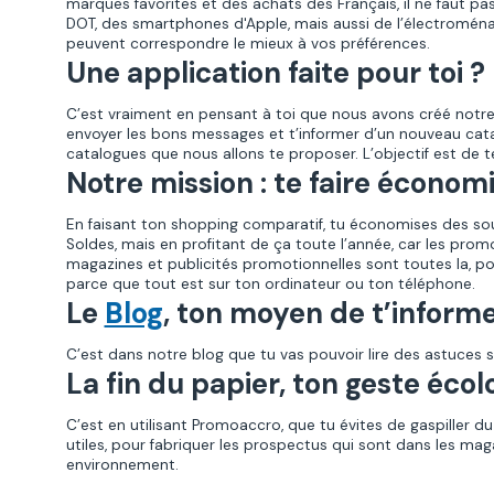
marques favorites et des achats des Français, il ne faut
DOT, des smartphones d'Apple, mais aussi de l’électroména
peuvent correspondre le mieux à vos préférences.
Une application faite pour toi ?
C’est vraiment en pensant à toi que nous avons créé notr
envoyer les bons messages et t’informer d’un nouveau cata
catalogues que nous allons te proposer. L’objectif est de te s
Notre mission : te faire économi
En faisant ton shopping comparatif, tu économises des so
Soldes, mais en profitant de ça toute l’année, car les prom
magazines et publicités promotionnelles sont toutes la, pou
parce que tout est sur ton ordinateur ou ton téléphone.
Le
Blog
, ton moyen de t’inform
C’est dans notre blog que tu vas pouvoir lire des astuces 
La fin du papier, ton geste éco
C’est en utilisant Promoaccro, que tu évites de gaspiller d
utiles, pour fabriquer les prospectus qui sont dans les mag
environnement.