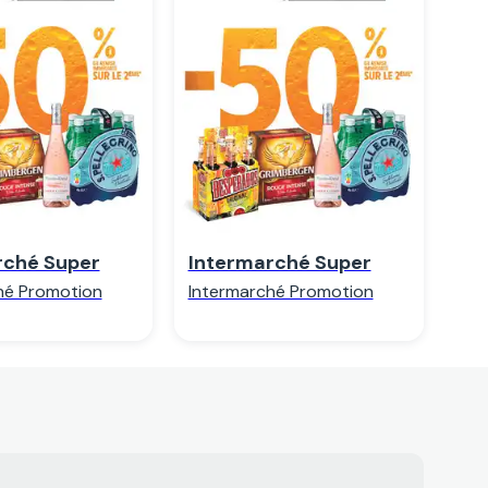
egarder
Regarder
rché Super
Intermarché Super
hé Promotion
Intermarché Promotion