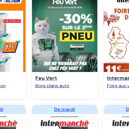
r
Regarder
R
Feu Vert
Interma
ion
Bons plans auto
Foire aux 