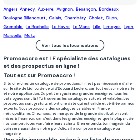
Angers
Annecy
,
Auxerre
,
Avignon
,
Besançon
,
Bordeaux
,
Boulogne Billancourt
,
Calais
,
Chambéry
,
Cholet
,
Dijon
,
Grenoble
,
La Rochelle
,
Le Havre
,
Le Mans
,
Lille
,
Limoges
,
Lyon
,
Marseille
,
Metz
Voir tous les localisations
Promoaccro est LE spécialiste des catalogues
et des prospectus en ligne !
Tout est sur Promoaccro !
Si tu cherches un catalogue de promotions, il n’est pas nécessaire d’aller
sur le site de Lidl ou de celui d'Edouard Leclerc, car tout est sur notre site
et notre application. Du petit magasin aux grandes enseignes, tous les
catalogues sont là !
Tu trouveras les catalogues actuels et valables. Les
prospectus sont gratuits et ont une date qui est valide et vérifiée par nos
experts. Nous proposons des catalogues valables en France
métropolitaine.
Chez nous, les marques de la grande distribution sont
mises à l’honneur, car c’est dans les grandes enseignes que la plupart de
nos compatriotes vont faire leurs achats. Bien entendu, ton magasin du
coin sera aussi dans notre portfolio, s'il a son propre catalogue ou
magazine.
Une aide incroyable, grâce à sa liste de courses