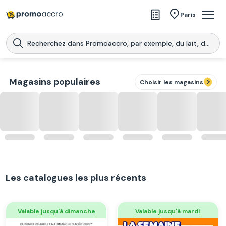
Magasins
Paris
Produits
Centres commerciaux
Magasins populaires
Télécharge l’application
Choisir les magasins
Télécharger
Promoaccro
l'application
Les catalogues les plus récents