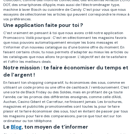
DOT, des smartphones d'Apple, mais aussi de l’électroménager type,
machine à laver Bosch ou cuisinière de Candy.
C’est pour vous que nous
essayons de sélectionner les articles qui peuvent correspondre le mieux à
vos préférences.
Une application faite pour toi ?
C’est vraiment en pensant à toi que nous avons créé notre application
Promoaccro. Voilà pourquoi : C’est en sélectionnant tes magasins favoris
que nous pouvons automatiquement envoyer les bons messages et
t’informer d’un nouveau catalogue ou d’une bonne offre du moment. En
faisant certains choix, tu nous permets d’adapter au mieux les articles ou
les catalogues que nous allons te proposer. L’objectif est de te satisfaire
et t’offrir les meilleurs deals.
Notre mission : te faire économiser du temps et
de l’argent !
En faisant ton shopping comparatif, tu économises des sous, comme en
utilisant un code promo ou une offre de cashback / remboursement. C'est
une sorte de Black Friday ou des Soldes, mais en profitant de ça toute
l’année, car les promos des différentes enseignes, comme celle d'Aldi,
Auchan, Casino Géant et Carrefour, ne finissent jamais. Les brochures,
magazines et publicités promotionnelles sont toutes la, pour te faire
plaisir et te faire économiser des sous, tout en évitant de passer par tous
les magasins pour faire des comparaisons, parce que tout est sur ton
ordinateur ou ton téléphone.
Le
Blog
, ton moyen de t’informer