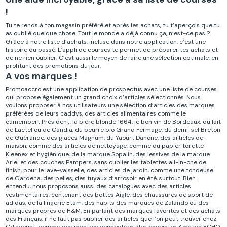
!
Tu te rends à ton magasin préféré et après les achats, tu t’aperçois que tu
as oublié quelque chose. Tout le monde a déjà connu ça, n’est-ce pas ?
Grâce à notre liste d’achats, incluse dans notre application, c’est une
histoire du passé. L’appli de courses te permet de préparer tes achats et
de ne rien oublier. C’est aussi le moyen de faire une sélection optimale, en
profitant des promotions du jour.
A vos marques !
Promoaccro est une application de prospectus avec une liste de courses
qui propose également un grand choix d’articles sélectionnés. Nous
voulons proposer à nos utilisateurs une sélection d’articles des marques
préférées de leurs caddys, des articles alimentaires comme le
camembert Président, la bière blonde 1664, le bon vin de Bordeaux, du lait
de Lactel ou de Candia, du beurre bio Grand Fermage, du demi-sel Breton
de Guérande, des glaces Magnum, du Yaourt Danone, des articles de
maison, comme des articles de nettoyage, comme du papier toilette
Kleenex et hygiénique, de la marque Sopalin, des lessives de la marque
Ariel et des couches Pampers, sans oublier les tablettes all-in-one de
finish, pour le lave-vaisselle, des articles de jardin, comme une tondeuse
de Gardena, des pelles, des tuyaux d’arrosoir en été, surtout. Bien
entendu, nous proposons aussi des catalogues avec des articles
vestimentaires, contenant des bottes Aigle, des chaussures de sport de
adidas, de la lingerie Etam, des habits des marques de Zalando ou des
marques propres de H&M. En parlant des marques favorites et des achats
des Français, il ne faut pas oublier des articles que l’on peut trouver chez
Cdiscount, comme des montres connectées, des enceintes Amazon ECHO