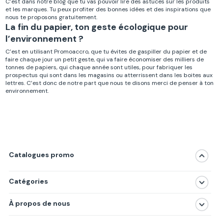
C’est dans notre blog que tu vas pouvoir lire des astuces sur les produits
et les marques. Tu peux profiter des bonnes idées et des inspirations que
nous te proposons gratuitement.
La fin du papier, ton geste écologique pour
l’environnement ?
C’est en utilisant Promoaccro, que tu évites de gaspiller du papier et de
faire chaque jour un petit geste, qui va faire économiser des milliers de
tonnes de papiers, qui chaque année sont utiles, pour fabriquer les
prospectus qui sont dans les magasins ou atterrissent dans les boites aux
lettres. C’est donc de notre part que nous te disons merci de penser à ton
environnement.
Catalogues promo
Catégories
Magasins
À propos de nous
Produits
À propos de nous
Centres commerciaux